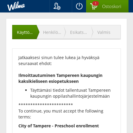
1
Ostoskori
Kieli
Käyttöehtojen
Suomi
Svenska
hyväksyminen
Käyttöehdot
Henkilötiedot
Esikatselu
Valmis
English
Jatkaaksesi sinun tulee lukea ja hyväksyä
seuraavat ehdot:
Ilmoittautuminen Tampereen kaupungin
kaksikieliseen esiopetukseen
Täyttämäsi tiedot tallentuvat Tampereen
kaupungin oppilashallintojärjestelmään
***********************
To continue, you must accept the following
terms:
City of Tampere - Preschool enrollment